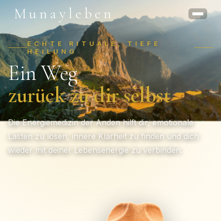
Munayleben
ECHTE RITUALE, TIEFE
HEILUNG
Ein Weg
zurück zu dir selbst
Die Energiemedizin der Anden hilft dir, emotionale
Lasten zu lösen, innere Klarheit zu finden und dich
wieder mit deiner Lebensenergie zu verbinden.