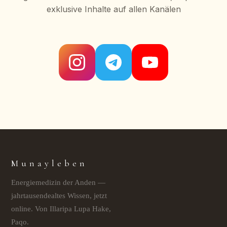
exklusive Inhalte auf allen Kanälen
Munayleben
Energiemedizin der Anden —
jahrtausendealtes Wissen, jetzt
online. Von Illaripa Lupa Hake,
Paqo.